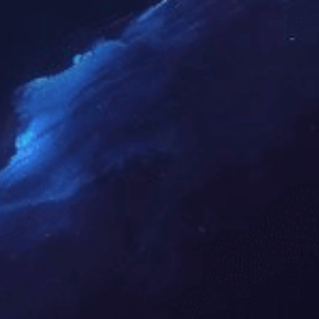
邵阳通风管道
邵阳通风管道