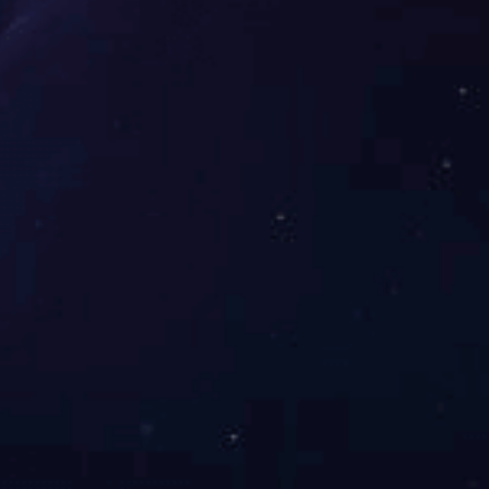
邵阳通风管道
关于我们
产品中心
公司简介
邵阳白铁皮风管、镀锌