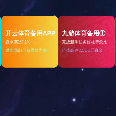
邵阳通风管道
邵阳通风管道
邵阳通风管道
邵阳通风管道