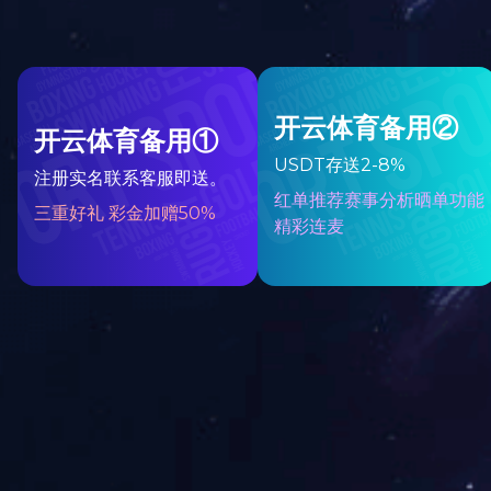
白铁加工产品的性能
热门关键词
Keywords
通风系统
厨房管道
白铁通风管道
通风工程
通风管
镀锌板风管
不锈钢风管
通风管道厂家
通风排烟管道
温室通风系统
钢板风管
白铁皮通风管道