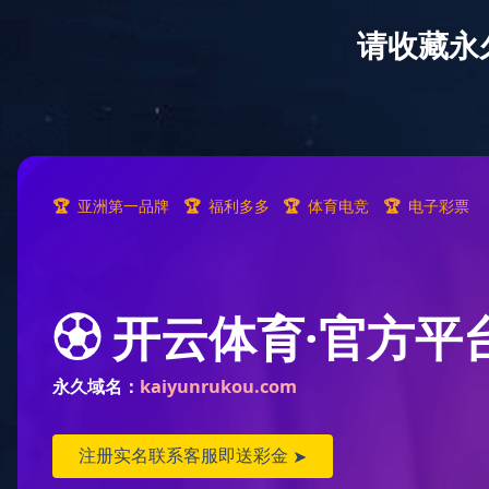
您当前的位置 ：
首 页
> 全站搜索