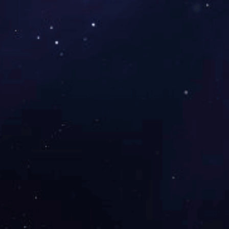
联系泓奇
地址：浙江省台州市椒江区慧谷科创园25幢1号
手机：18657613068 13106000798
座机：0576-89061533 89061538
QQ：402819049