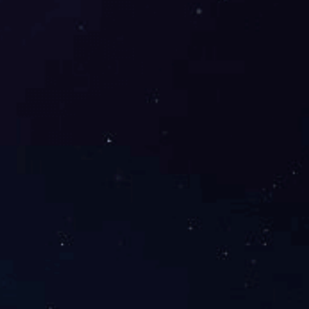
旋风管的适用范围
2023-02-02
风管道的安装注意事项
2021-05-12
样提升镀锌通风管道生产效率
2021-01-16
风管道厂家为你介绍地下室通风措施
2021-03-09
铁皮适用于哪些地方？
2021-03-24
1
经典案例
客户服务
新闻资讯