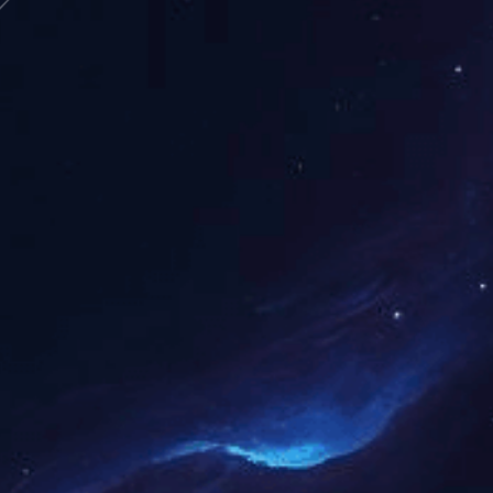
开云电子·「中国」官方网
站
Contact Us
开云电子·「中国」官方网站
地址：浙江省台州市椒江区慧谷科创园25
幢1号
手机：18657613068 13106000798
座机：0576-89061533 89061538
QQ：402819049
邮箱：402819049@qq.com
官网：www.donstewartassociation.com