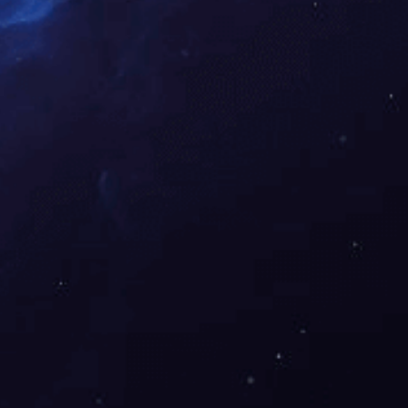
0
2023-08-12
2020-12-20