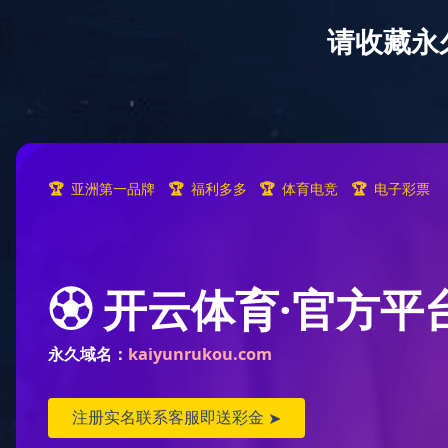
您当前的位置 ：
首 页
>
邵阳开云电子·「中国」官方网