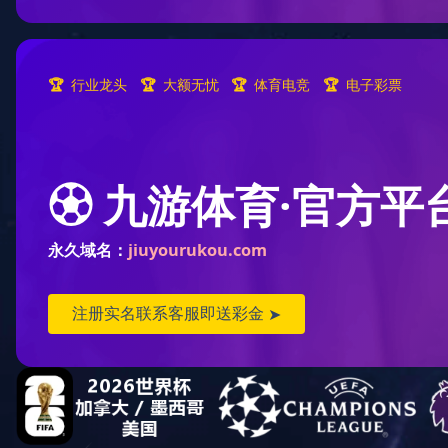
产品中心
Product
邵阳白铁皮风管、镀锌钢板风管
邵阳开云电子·「中国」官方网站
邵阳钢面镁质复合风管
新闻资讯
News
通风管道厂家介绍利用通风管道降温需要注意哪些细节
空调风管制作工艺与质量控制
厨房油烟管道改造需要注意什么
白铁皮风管技术人员安全操作规程
白铁加工通风管道在工厂中的应用