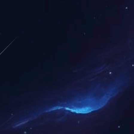
开云电子·「中国」官方网
站
Contact Us
开云电子·「中国」官方网站
地址：浙江省台州市椒江区慧谷科创园25
幢1号
手机：18657613068 13106000798
座机：0576-89061533 89061538
QQ：402819049
邮箱：402819049@qq.com
官网：www.donstewartassociation.com