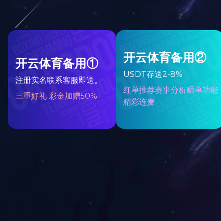
白铁加工产品的性能
热门关键词
Keywords
不锈钢风管
白铁皮风管
白铁加工
排风管
天然气管道
空调风管
镀锌板风管
白铁通风管道
管道通风
中央空调风管
白铁通风管
厨房管道