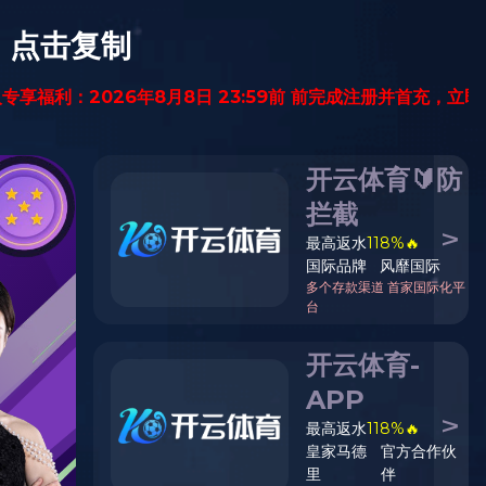
客户服务
新闻资讯
开云电子·「中国」官方网站
施工安全
公司动态
售后服务
行业新闻
常见问题