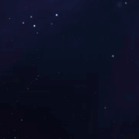
联系泓奇
地址：浙江省台州市椒江区慧谷科创园25幢1号
手机：18657613068 13106000798
座机：0576-89061533 89061538
QQ：402819049