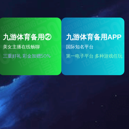
官方网站
无锡开云电子·「中国」官方网站
官方网站
无锡开云电子·「中国」官方网站