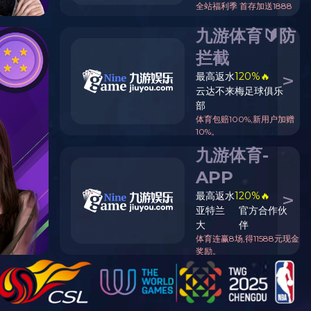
官方网站
无锡开云电子·「中国」官方网站