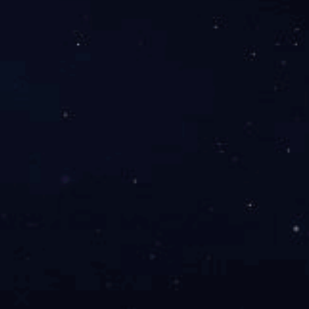
1
经典案例
客户服务
新闻资讯
政府工程
施工安全
公司动态
写字楼&商住楼
售后服务
行业新闻
厂房&产业园
常见问题
住宅小区