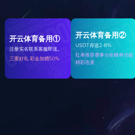
白铁加工产品的性能
热门关键词
Keywords
镀锌空气管
白铁通风管
白铁皮通风管道
钢板风管
工厂通风降温系统
镀锌风管
通风管道安装
镀锌铁皮风管
镀锌板风管
白铁皮风管
厨房管道
中央空调通风管道