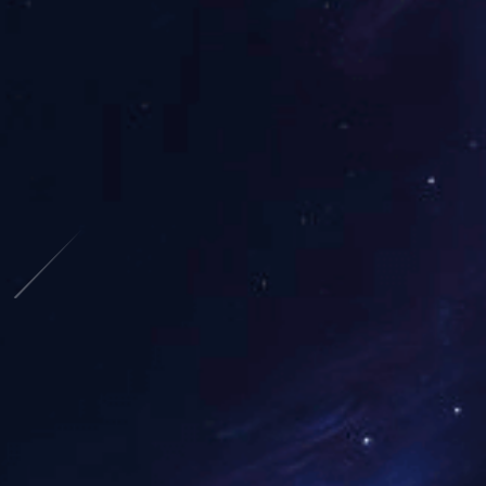
开云电子·「中国」官方网
站
Contact Us
开云电子·「中国」官方网站
地址：浙江省台州市椒江区慧谷科创园25
幢1号
手机：18657613068 13106000798
座机：0576-89061533 89061538
QQ：402819049
邮箱：402819049@qq.com
官网：www.donstewartassociation.com