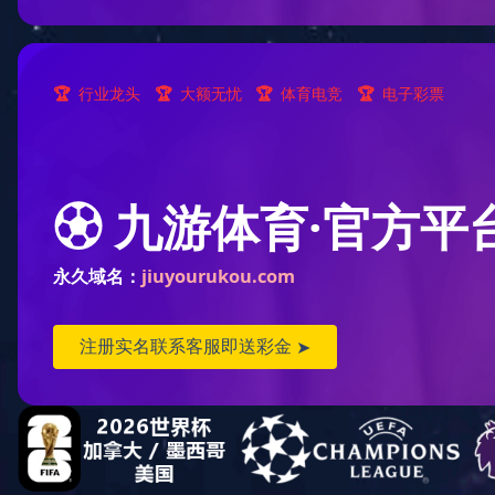
产品中心
Product
无锡白铁皮风管、镀锌钢板风管
无锡开云电子·「中国」官方网站
无锡钢面镁质复合风管
新闻资讯
News
通风管道厂家介绍利用通风管道降温需要注意哪些细节
空调风管制作工艺与质量控制
厨房油烟管道改造需要注意什么
白铁皮风管技术人员安全操作规程
白铁加工通风管道在工厂中的应用