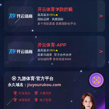
黔东南开云电子·「中国」官方网站
黔东南开云电子·「中国」官方网站
黔东南开云电子·「中国」官方网站
黔东南开云电子·「中国」官方网站