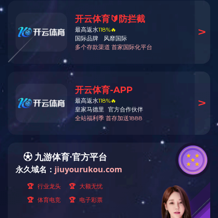
南昌
福州
华体会球赛_华体会（中国）
|
星空·体育_星空（中国）一站式服务官方
网站
|
开云体育（中国）官方网站
|
开云·体育
|
星空官方站登录入口
|
九
游平台
|
milan米兰体育（中国区）体育官方网站
|
开云官方站官网
|
线上
买球（集团）官方网站
|