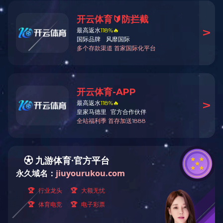
云浮开云电子·「中国」官方网站
云浮开云电子·「中国」官方网站
云浮开云电子·「中国」官方网站
云浮开云电子·「中国」官方网站