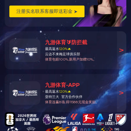
云浮开云电子·「中国」官方网站
云浮开云电子·「中国」官方网站
云浮开云电子·「中国」官方网站
Copyright © 开云电子·「中国」官方网站 All rights reserved 备案号：
浙ICP备
2020038489号
主要从事于
云浮通风管道厂家
,
云浮白铁皮风管
,
云浮镀锌铁皮风管
, 欢