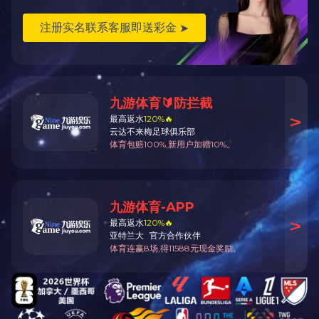
能发电支架，钢结构工程，电力工程，电厂，农业和化学机械，玻
璃幕墙，汽车底盘，机场,锅炉建造，高速路栏杆，房屋建筑，压力
容器，石油储罐，桥梁，电站设备，起重运输机械及其他较高载荷
的焊接结构件等。
0
标签
通风管道厂家
通风管道价格
通风管道批发
上一篇：
没有了
下一篇：
通风管道
2020-11-07
Copyright © 开云电子·「中国」官方网站 All rights reserved 备案号：
浙ICP备
2020038489号
主要从事于
云浮通风管道厂家
,
云浮白铁皮风管
,
云浮镀锌铁皮风管
, 欢
迎来电咨询！ 服务支持：
祥云平台