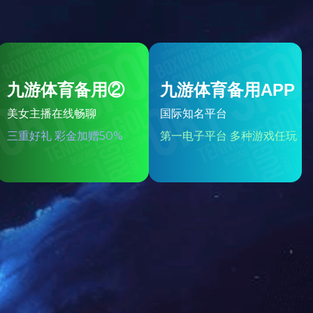
管的新一代环保节能型风管，产品结构为多种材料复合而
境。