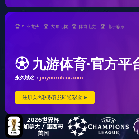
产品中心
Product
云浮白铁皮风管、镀锌钢板风管
云浮开云电子·「中国」官方网站
云浮钢面镁质复合风管
新闻资讯
News
通风管道厂家介绍利用通风管道降温需要注意哪些细节
空调风管制作工艺与质量控制
厨房油烟管道改造需要注意什么
白铁皮风管技术人员安全操作规程
白铁加工通风管道在工厂中的应用