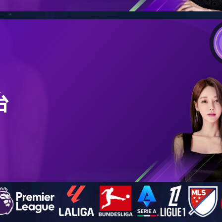
云浮通风管道
2020-12-20 10:32:46
次