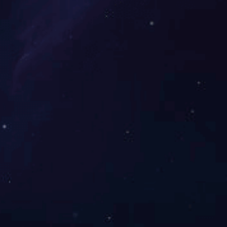
相关新闻
螺旋风管的适用范围
白
2023-02-02
通风管道防腐保温处理的重要性
白
2021-02-25
专业通风管道系统安装计算方法
通
2021-03-02
通风管道厂家为你介绍地下室通风措施
怎
2021-03-09
浅析不锈钢通风管道的使用步骤
白
2021-01-04
关于我们
产品中心
公司简介
云浮白铁皮风管、镀锌
企业文化
钢板风管