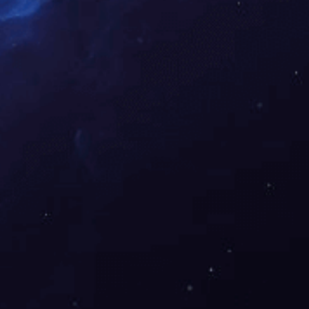
0
2020-12-20