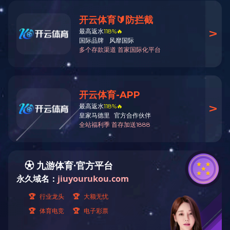
详细介绍：
通风管道
是一种空心方形的截面轻型薄壁钢管，也称为钢制冷弯型
材。它是以Q235热轧或冷轧带钢或卷板为母材经冷弯曲加工成型后
再经高频焊接制成的方形截面形状尺寸的型钢。热轧特厚壁方管除
壁厚增厚外情况,其角部尺寸和边部平直度均达到甚至超过电阻焊冷
成型方管的水平。综合力学性能好，焊接性，冷，热加工性能和耐
腐蚀性能均好，具有良好的低温韧性。
通风管
道的用途有建筑，机械制造，钢铁建设等项目， 造船，太阳