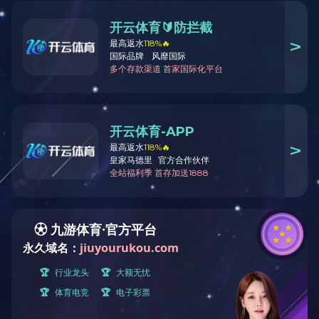
详细介绍：
整体法兰型无机玻镁风管是一种替代传统无机玻璃钢风管和玻璃纤
维风管的新一代环保节能型风管，产品结构为多种材料复合而成。
此风管特点：防腐、防潮丶防酸碱，广泛用于化工厂、地下室等极
端环境。
0
标签