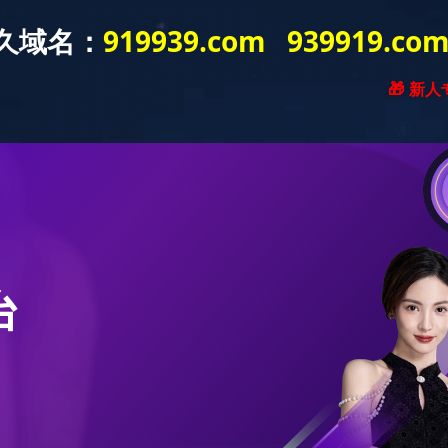
首页
关于我们
产品中心
经典案例
公司简介
无锡白铁皮风
政府工程
企业文化
管、镀锌钢板风
写字楼&商住楼
生产车间
管
厂房&产业园
资质荣誉
无锡开云电子
住宅小区
联系方式
·「中国」官方网
站
无锡钢面镁质复
合风管
站