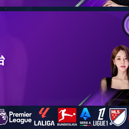
无锡通风管道
2020-12-20 10:31:27
5431次