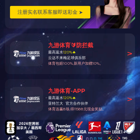
为一体，具有良好的抗震性能。
隔音隔热：隔音安宁、隔热性好
采用金属与无机材料复合而成，风管面密度高，无机层细孔密实，
其内部结构决定了它优越的隔音、隔热性好。
防潮：耐水性好、防虫防腐
在南方沿海地区，不受凝结水和潮温空气的影响，板材放在水中一
周后取出自然风干后不变形、变软，软化系数高于85%，板材还可正
常使用，不会出现级潮反卤现场，在北方干冷天气下，其性能更加
稳固如一，虫防防腐蚀性好。
耐用：强度优越、经久耐用
板密度为0.9-1,1kg/m3，减轻了建筑物荷重，使得顶面楼板降低
60%，这便于结构性抗震和有效减少基础重量。
简便：节约空间、施工简便
节约楼层净空间，不影响净高，施工简便快证操作，降低工人作业
强度，提高旗工效率。