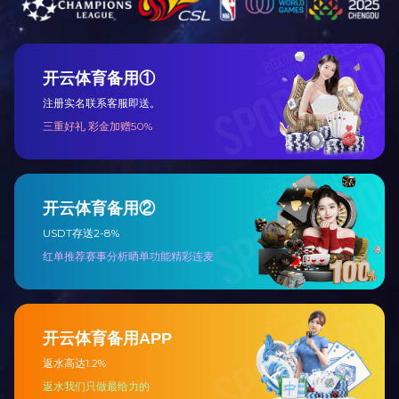
美现：整体直现、色彩可定制
整体非常直观，金属边可根据需求定制开发，灵活满足工程上对美
学的要求。
0
标签
上一篇：
开云电子·「中国」官方网站
2022-10-08
下一篇：
开云电子·「中国」官方网站
2022-10-08
Copyright © 开云电子·「中国」官方网站 All rights reserved 备案号：
浙ICP备
2020038489号
主要从事于
齐齐哈尔通风管道厂家
,
齐齐哈尔白铁皮风管
,
齐齐哈尔镀锌
铁皮风管
, 欢迎来电咨询！ 服务支持：
祥云平台
主营区域：
台州
浙江
杭州
宁波
温州
上海
武汉
深圳
重庆
广州
天津
成都
南京
合肥