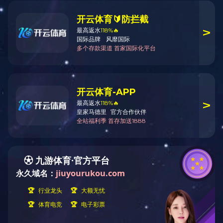
昌吉开云电子·「中国」官方网站
昌吉开云电子·「中国」官方网站
昌吉开云电子·「中国」官方网站
昌吉开云电子·「中国」官方网站