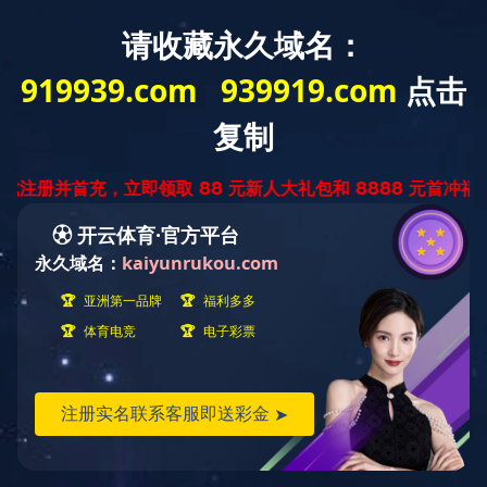
您当前的位置 ：
首 页
>
产品中心
>
昌吉钢面镁质复合风管
昌吉开云电子·「中国」官方网站
昌吉开云电子·「中国」官方网站