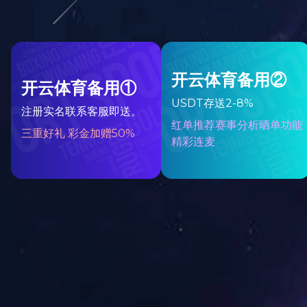
白铁加工产品的性能
热门关键词
Keywords
螺旋风管
通风管道
通风管
镀锌空气管
不锈钢风管
白铁皮风管
管道通风
白铁风管
厨房管道
中央空调通风管道
通风管道价格
通风管道批发