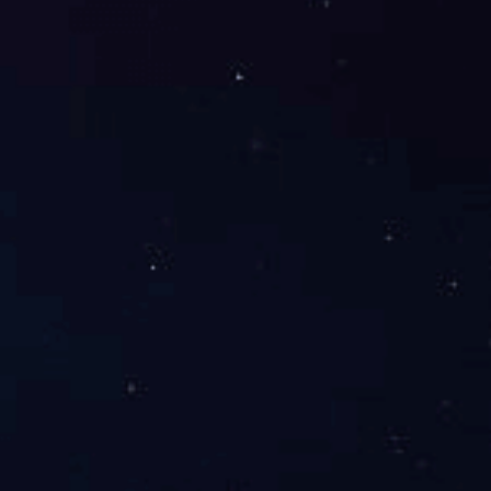
1
经典案例
客户服务
新闻资讯
政府工程
施工安全
公司动态