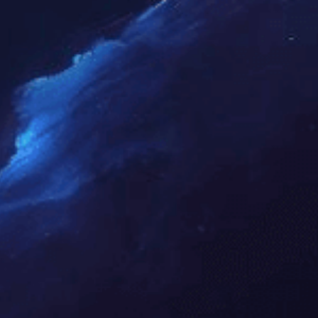
包头通风管道
包头通风管道