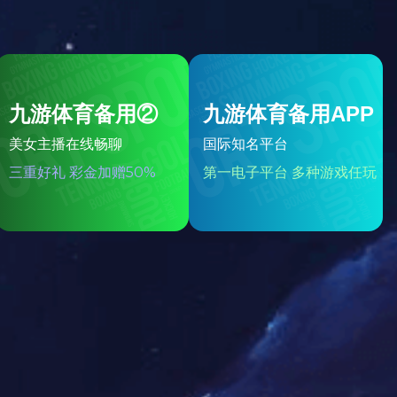
包头通风管道
包头通风管道