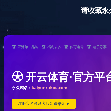
您当前的位置 ：
首 页
>
产品中心
>
包头白铁皮风管、