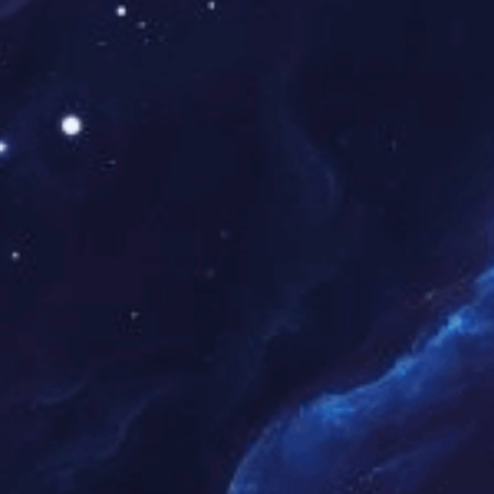
包头通风管道
包头通风管道
包头通风管道
包头通风管道