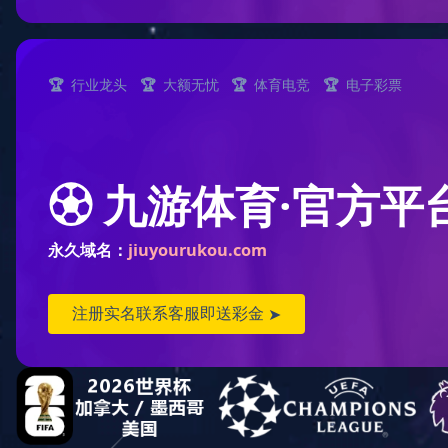
产品中心
Product
包头白铁皮风管、镀锌钢板风管
包头开云电子·「中国」官方网站
包头钢面镁质复合风管
新闻资讯
News
通风管道厂家介绍利用通风管道降温需要注意哪些细节
空调风管制作工艺与质量控制
厨房油烟管道改造需要注意什么
白铁皮风管技术人员安全操作规程
白铁加工通风管道在工厂中的应用