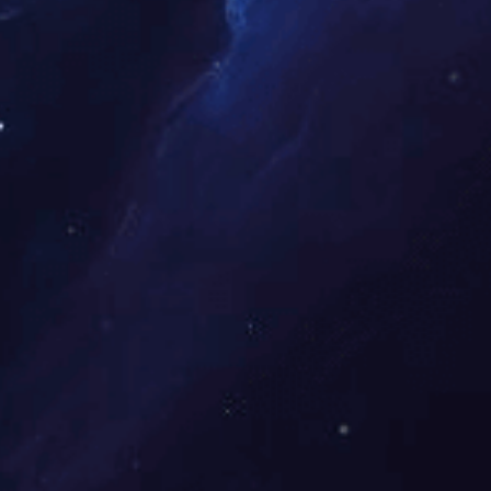
包头通风管道
包头通风管道
包头通风管道
包头通风管道