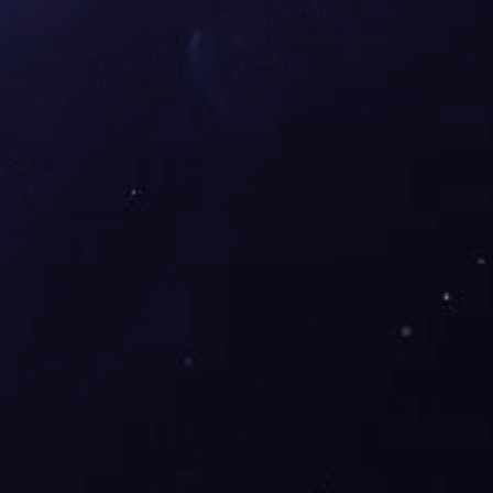
包头通风管道
包头通风管道