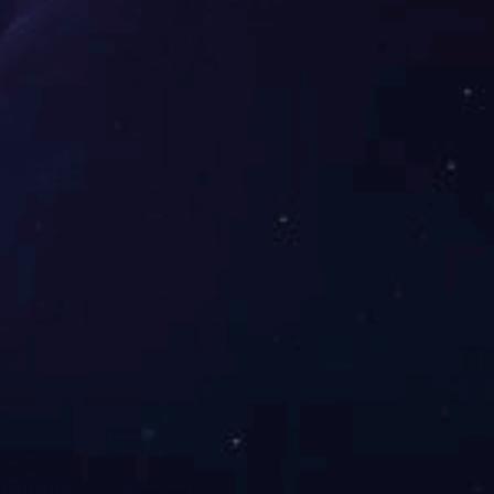
包头通风管道
关于我们
产品中心
公司简介
包头白铁皮风管、镀锌