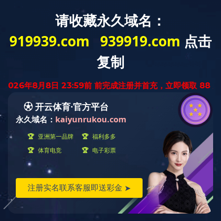
您当前的位置 ：
首 页
> 全站搜索
产品（0）
新闻（0）
没有搜索到相关内容
Copyright © 开云电子·「中国」官方网站 All rights reserved 备案号：
浙ICP备
2020038489号
主要从事于
通风管道厂家
,
白铁皮风管
,
镀锌铁皮风管
, 欢迎来电咨询！
服务支持：
祥云平台
主营区域：
台州
浙江
杭州
宁波
温州
上海
武汉
深圳
重庆
广州
天津
成都
南京
合肥