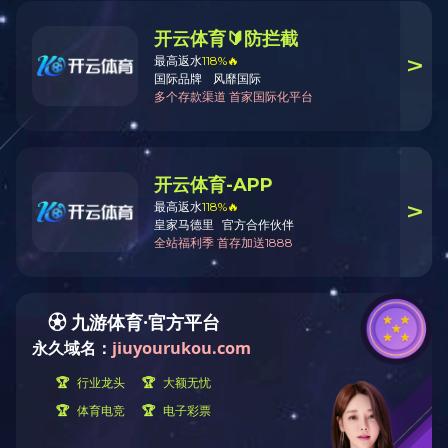
南昌
福州
华体会球赛_华体会（中国）
|
星空·体育_星空（中国）一站式服务官方
网站
|
开云体育（中国）官方网站
|
开云·体育
|
星空官方站登录入口
|
九
游平台
|
milan米兰体育（中国区）体育官方网站
|
开云官方站官网
|
线上
买球（集团）官方网站
|