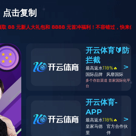
客户服务
新闻资讯
开云电子·「中国」官方网站
施工安全
公司动态
售后服务
行业新闻
常见问题