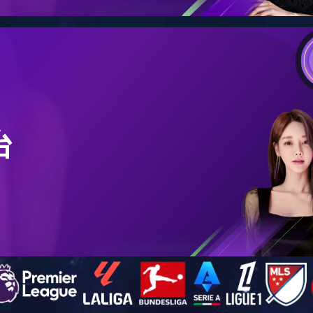
淄博通风管道
2020-11-07 08:40:40
5616次