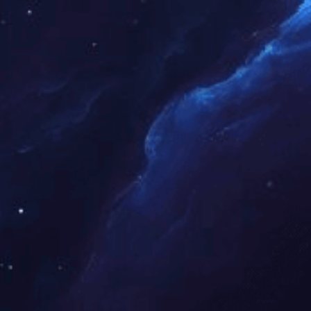
械，玻璃幕墙，汽车底盘，机场,锅炉建造，高速路栏杆，房屋建筑，
其他较高载荷的焊接结构件等。
标签
通风管道厂家
通风管道价格
通风管道批发
上一篇：
通风管道
下一篇：
通风管道
最近浏览：