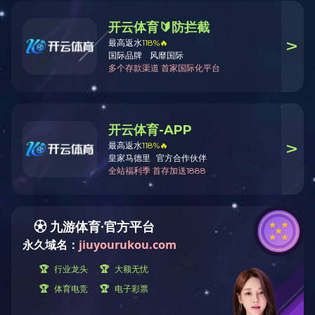
详细介绍：
环保：产品无毒、无害、无味、A类装饰材质
甲醛E0级，无放射性，无机材料均为纯天然材质，保证出厂每一批
次板材含合格品。
耐火极限：耐火1-2小时
首页材料为耐火不然材料，耐火极限完全达到消防要求。
抗震：达到抗需要求
连接方式为角铁法兰，风管采用一次性外加钢面包覆，整体风管融