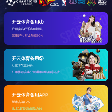
美现：整体直现、色彩可定制
整体非常直观，金属边可根据需求定制开发，灵活满足工程上对美
学的要求。
0
标签
上一篇：
开云电子·「中国」官方网站
2023-05-05
下一篇：
开云电子·「中国」官方网站
2022-10-08
Copyright © 开云电子·「中国」官方网站 All rights reserved 备案号：
浙ICP备
2020038489号
主要从事于
西双版纳通风管道厂家
,
西双版纳白铁皮风管
,
西双版纳镀锌
铁皮风管
, 欢迎来电咨询！ 服务支持：
祥云平台
主营区域：
台州
浙江
杭州
宁波
温州
上海
武汉
深圳
重庆
广州
天津
成都
南京
合肥