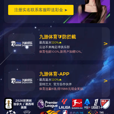
为一体，具有良好的抗震性能。
隔音隔热：隔音安宁、隔热性好
采用金属与无机材料复合而成，风管面密度高，无机层细孔密实，
其内部结构决定了它优越的隔音、隔热性好。
防潮：耐水性好、防虫防腐
在南方沿海地区，不受凝结水和潮温空气的影响，板材放在水中一
周后取出自然风干后不变形、变软，软化系数高于85%，板材还可正
常使用，不会出现级潮反卤现场，在北方干冷天气下，其性能更加
稳固如一，虫防防腐蚀性好。
耐用：强度优越、经久耐用
板密度为0.9-1,1kg/m3，减轻了建筑物荷重，使得顶面楼板降低
60%，这便于结构性抗震和有效减少基础重量。
简便：节约空间、施工简便
节约楼层净空间，不影响净高，施工简便快证操作，降低工人作业
强度，提高旗工效率。