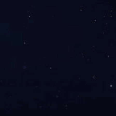
1
经典案例
客户服务
新闻资讯
政府工程
施工安全
公司动态
写字楼&商住楼
售后服务
行业新闻
厂房&产业园
常见问题
住宅小区