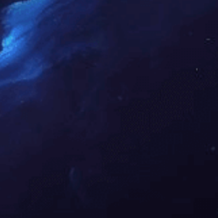
体，具有良好的抗震性能。
部结构决定了它优越的隔音、隔热性好。
出自然风干后不变形、变软，软化系数高于85%，板材
加稳固如一，虫防防腐蚀性好。
%，这便于结构性抗震和有效减少基础重量。
，提高旗工效率。
要求。