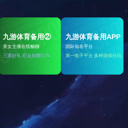
材含合格品。