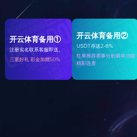
白铁加工产品的性能
热门关键词
Keywords
中央空调风管
通风管道批发
排烟管道
通风系统
通风管厂家
排烟管道工程
通风管道
白铁通风设备
白铁皮通风管道
白铁皮风管
白铁风管
通风管道生产厂家