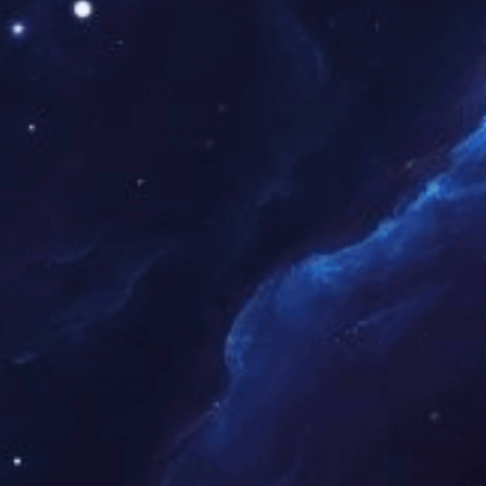
抗震：达到抗需要求
连接方式为角铁法兰，风管采用一次性外加钢面包覆，整体风管融为一
隔音隔热：隔音安宁、隔热性好
采用金属与无机材料复合而成，风管面密度高，无机层细孔密实，其内
防潮：耐水性好、防虫防腐
在南方沿海地区，不受凝结水和潮温空气的影响，板材放在水中一周后取
还可正常使用，不会出现级潮反卤现场，在北方干冷天气下，其性能更
耐用：强度优越、经久耐用
板密度为0.9-1,1kg/m3，减轻了建筑物荷重，使得顶面楼板降低60
简便：节约空间、施工简便
节约楼层净空间，不影响净高，施工简便快证操作，降低工人作业强度
美现：整体直现、色彩可定制
整体非常直观，金属边可根据需求定制开发，灵活满足工程上对美学的