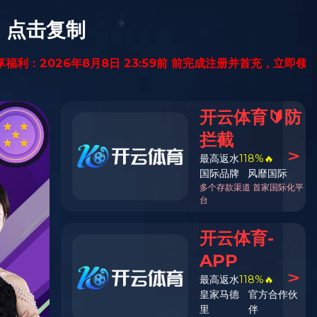
客户服务
新闻资讯
开云电子·「中国」官方网站
施工安全
公司动态
售后服务
行业新闻
常见问题