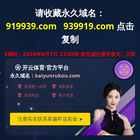
您当前的位置 ：
首 页
>
琼海钢面镁质复合风管
琼海开云电子·「中国」官方网站
2023-05-05 17:32:36
3683次