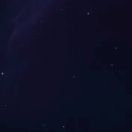
相关新闻
白铁皮适用于哪些地方？
专
2021-03-24
怎样提升镀锌通风管道生产效率
浅
2021-01-16
通风管道的安装注意事项
白
2021-05-12
螺旋风管的适用范围
白
2023-02-02
通风管道防腐保温处理的重要性
通
2021-02-25
关于我们
产品中心
公司简介
琼海白铁皮风管、镀锌
企业文化
钢板风管