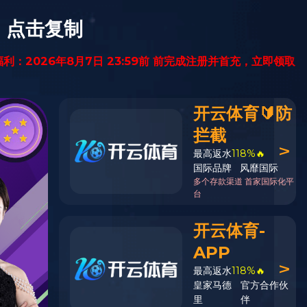
客户服务
新闻资讯
开云电子·「中国」官方网站
施工安全
公司动态
售后服务
行业新闻
常见问题