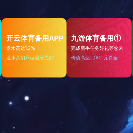
详细介绍：
整体法兰型无机玻镁风管是一种替代传统无机玻璃钢风管和玻璃纤维风
成。
此风管特点：防腐、防潮丶防酸碱，广泛用于化工厂、地下室等极端环