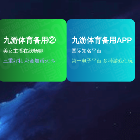
管的新一代环保节能型风管，产品结构为多种材料复合而
境。