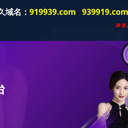
首页
关于我们
产品中心
经典案例
公司简介
海北白铁皮风
政府工程
企业文化
管、镀锌钢板风
写字楼&商住楼
生产车间
管
厂房&产业园
资质荣誉
海北开云电子
住宅小区
联系方式
·「中国」官方网
站
海北钢面镁质复
合风管