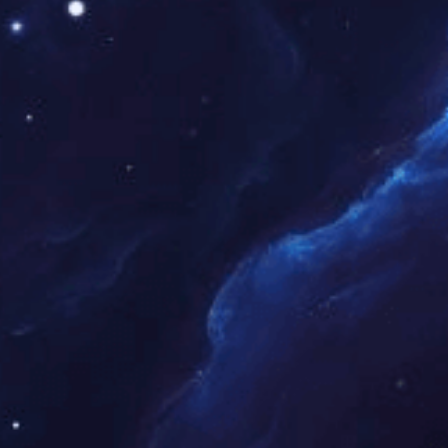
抗震：达到抗需要求
连接方式为角铁法兰，风管采用一次性外加钢面包覆，整体风管融为一
隔音隔热：隔音安宁、隔热性好
采用金属与无机材料复合而成，风管面密度高，无机层细孔密实，其内
防潮：耐水性好、防虫防腐
在南方沿海地区，不受凝结水和潮温空气的影响，板材放在水中一周后取
还可正常使用，不会出现级潮反卤现场，在北方干冷天气下，其性能更
耐用：强度优越、经久耐用
板密度为0.9-1,1kg/m3，减轻了建筑物荷重，使得顶面楼板降低60
简便：节约空间、施工简便
节约楼层净空间，不影响净高，施工简便快证操作，降低工人作业强度
美现：整体直现、色彩可定制
整体非常直观，金属边可根据需求定制开发，灵活满足工程上对美学的