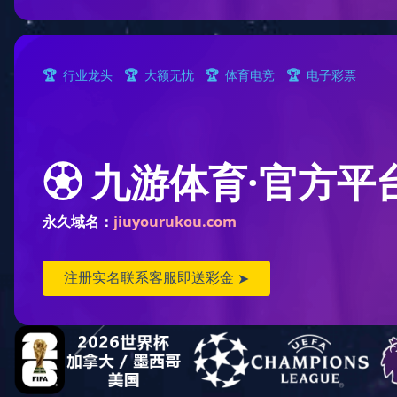
产品中心
Product
海北白铁皮风管、镀锌钢板风管
海北开云电子·「中国」官方网站
海北钢面镁质复合风管
新闻资讯
News
通风管道厂家介绍利用通风管道降温需要注意哪些细节
空调风管制作工艺与质量控制
厨房油烟管道改造需要注意什么
白铁皮风管技术人员安全操作规程
白铁加工通风管道在工厂中的应用