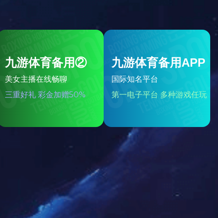
材含合格品。