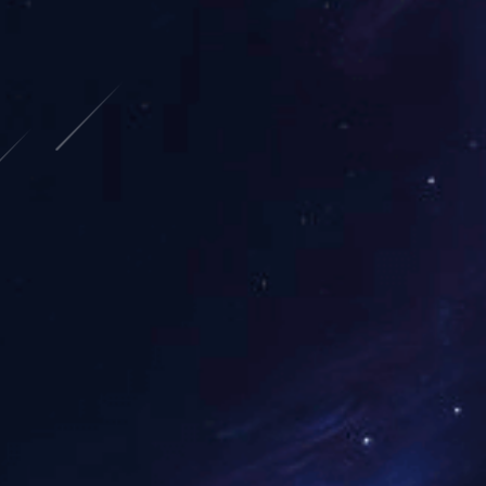
开云电子·「中国」官方网
站
Contact Us
开云电子·「中国」官方网站
地址：浙江省台州市椒江区慧谷科创园25
幢1号
手机：18657613068 13106000798
座机：0576-89061533 89061538
QQ：402819049
邮箱：402819049@qq.com
官网：www.donstewartassociation.com