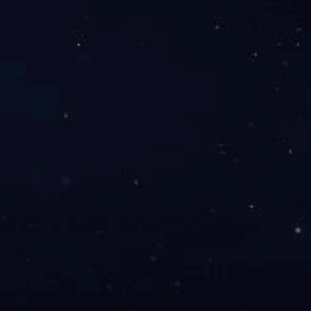
1
经典案例
客户服务
新闻资讯
政府工程
施工安全
公司动态
写字楼&商住楼
售后服务
行业新闻
厂房&产业园
常见问题
住宅小区