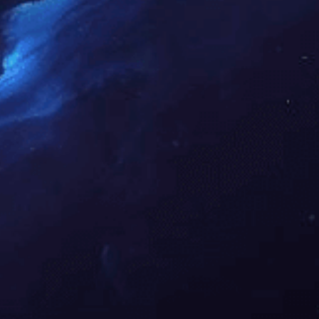
体，具有良好的抗震性能。
部结构决定了它优越的隔音、隔热性好。
出自然风干后不变形、变软，软化系数高于85%，板材
加稳固如一，虫防防腐蚀性好。
%，这便于结构性抗震和有效减少基础重量。
，提高旗工效率。
要求。