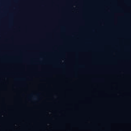
关于我们
产品中心
公司简介
安徽白铁皮风管、镀锌
企业文化
钢板风管
生产车间
安徽开云电子·「中国」
资质荣誉
官方网站
联系方式
安徽钢面镁质复合风管