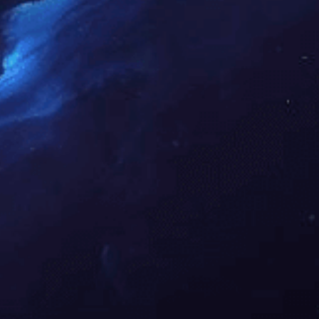
体，具有良好的抗震性能。
部结构决定了它优越的隔音、隔热性好。
出自然风干后不变形、变软，软化系数高于85%，板材
加稳固如一，虫防防腐蚀性好。
%，这便于结构性抗震和有效减少基础重量。
，提高旗工效率。
要求。