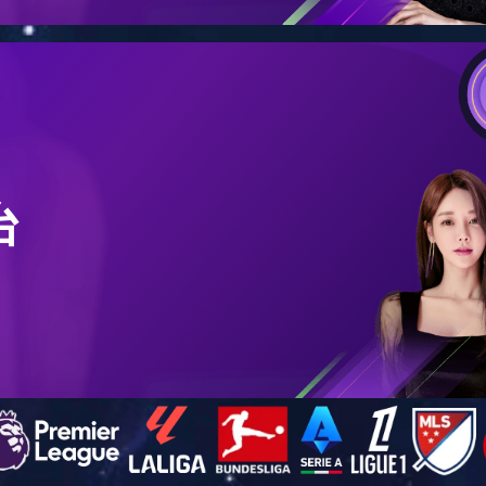
安徽开云电子·「中国」官方网站
2022-10-08 09:44:37
4901次