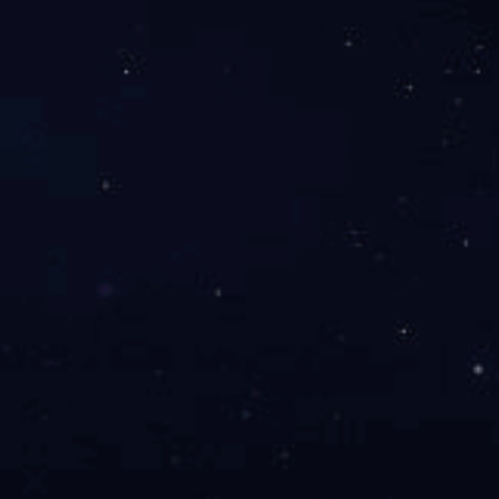
1
经典案例
客户服务
新闻资讯
政府工程
施工安全
公司动态
写字楼&商住楼
售后服务
行业新闻
厂房&产业园
常见问题
住宅小区