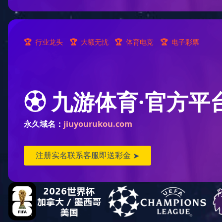
产品中心
Product
安徽白铁皮风管、镀锌钢板风管
安徽开云电子·「中国」官方网站
安徽钢面镁质复合风管
新闻资讯
News
通风管道厂家介绍利用通风管道降温需要注意哪些细节
空调风管制作工艺与质量控制
厨房油烟管道改造需要注意什么
白铁皮风管技术人员安全操作规程
白铁加工通风管道在工厂中的应用