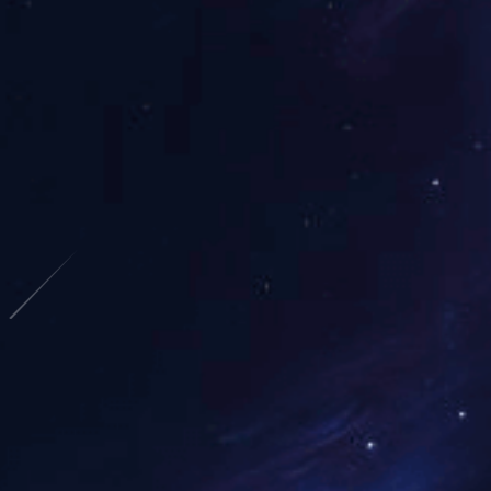
开云电子·「中国」官方网
站
Contact Us
开云电子·「中国」官方网站
地址：浙江省台州市椒江区慧谷科创园25
幢1号
手机：18657613068 13106000798
座机：0576-89061533 89061538
QQ：402819049
邮箱：402819049@qq.com
官网：www.donstewartassociation.com